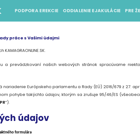
PODPORA EREKCIE
ODDIALENIE EJAKULÁCIE
PRE Ž
ady práce s Vašimi údajmi
ach
KAMAGRAONLINE.SK
.
aru
a prevádzkovaní našich webových stránok spracúvame niekto
 nariadenie Európskeho parlamentu a Rady (EÚ) 2016/679 z 27. apr
ľnom pohybe takýchto údajov, ktorým sa zrušuje 95/46/ES (všeobe
PR
“).
ných údajov
taktného formulára