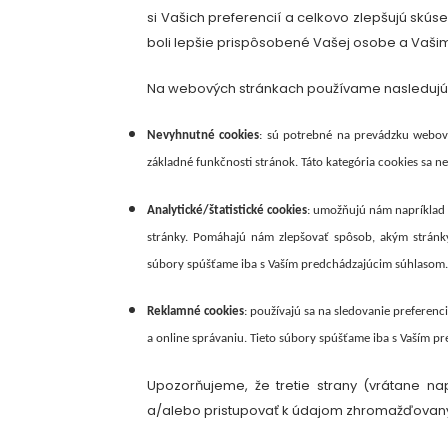
si Vašich preferencií a celkovo zlepšujú skús
boli lepšie prispôsobené Vašej osobe a Vaš
Na webových stránkach používame nasledujú
Nevyhnutné cookies
: sú potrebné na prevádzku webový
základné funkčnosti stránok. Táto kategória cookies sa ne
Analytické/štatistické cookies
: umožňujú nám napríklad r
stránky. Pomáhajú nám zlepšovať spôsob, akým stránky 
súbory spúšťame iba s Vaším predchádzajúcim súhlasom.
Reklamné cookies
: používajú sa na sledovanie preferen
a online správaniu. Tieto súbory spúšťame iba s Vaším 
Upozorňujeme, že tretie strany (vrátane na
a/alebo pristupovať k údajom zhromažďovan