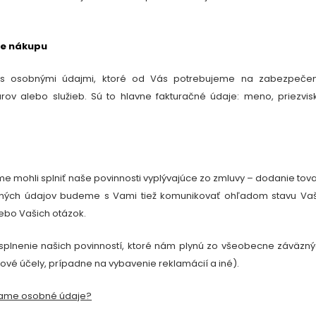
de nákupu
 s osobnými údajmi, ktoré od Vás potrebujeme na zabezpečen
rov alebo služieb. Sú to hlavne fakturačné údaje: meno, priezvis
 mohli splniť naše povinnosti vyplývajúce zo zmluvy – dodanie tov
ktných údajov budeme s Vami tiež komunikovať ohľadom stavu Va
ebo Vašich otázok.
plnenie našich povinností, ktoré nám plynú zo všeobecne záväzn
ové účely, prípadne na vybavenie reklamácií a iné
).
vame osobné údaje?