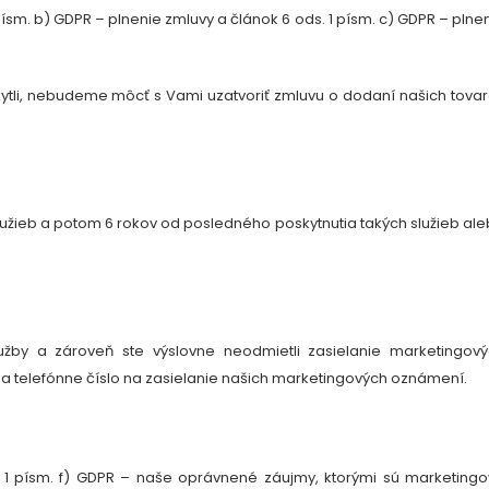
ísm. b) GDPR – plnenie zmluvy a článok 6 ods. 1 písm. c) GDPR – plne
ytli, nebudeme môcť s Vami uzatvoriť zmluvu o dodaní našich tova
lužieb a potom
6 rokov
od posledného poskytnutia takých služieb al
lužby a zároveň ste výslovne neodmietli zasielanie marketingov
u
a telefónne číslo
na zasielanie našich marketingových oznámení.
 1 písm. f) GDPR – naše oprávnené záujmy, ktorými sú marketing