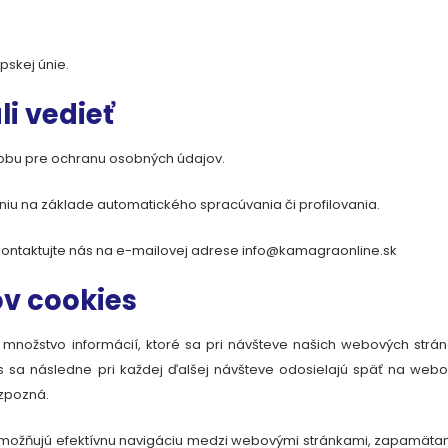
pskej únie
.
li vedieť
bu pre ochranu osobných údajov.
iu na základe automatického spracúvania či profilovania.
kontaktujte nás na e-mailovej adrese
info@kamagraonline.sk
ov cookies
množstvo informácií, ktoré sa pri návšteve našich webových strá
s sa následne pri každej ďalšej návšteve odosielajú späť na web
ozpozná.
 umožňujú efektívnu navigáciu medzi webovými stránkami, zapamäta