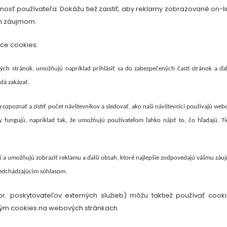
enosť používateľa. Dokážu tiež zaistiť, aby reklamy zobrazované on-l
im záujmom.
ce cookies:
ch stránok, umožňujú napríklad prihlásiť sa do zabezpečených častí stránok a ďal
dá zakázať.
ozpoznať a zistiť počet návštevníkov a sledovať, ako naši návštevníci používajú web
fungujú, napríklad tak, že umožňujú používateľom ľahko nájsť to, čo hľadajú. Ti
cií a umožňujú zobraziť reklamu a ďalší obsah, ktoré najlepšie zodpovedajú vášmu záu
predchádzajúcim súhlasom.
pr. poskytovateľov externých služieb) môžu taktiež používať cook
ým cookies na webových stránkach.