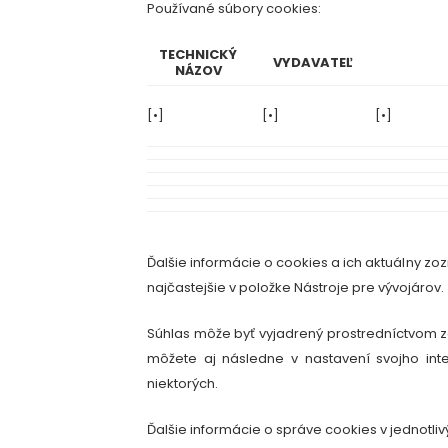
Používané súbory cookies:
TECHNICKÝ
VYDAVATEĽ
NÁZOV
[
•
]
[
•
]
[
•
]
Ďalšie informácie o cookies a ich aktuálny z
najčastejšie v položke Nástroje pre vývojárov.
Súhlas môže byť vyjadrený prostredníctvom za
môžete aj následne v nastavení svojho inte
niektorých.
Ďalšie informácie o správe cookies v jednotl