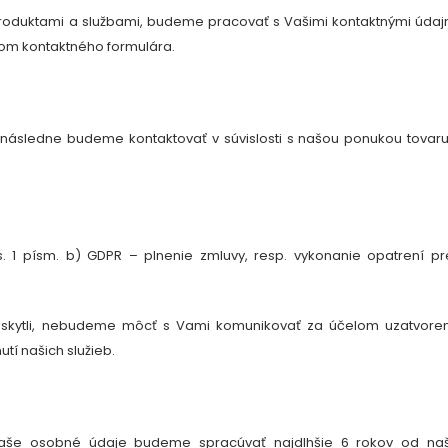
i produktami a službami, budeme pracovať s Vašimi kontaktnými údaj
vom kontaktného formulára.
následne budeme kontaktovať v súvislosti s našou ponukou tovar
. 1 písm. b) GDPR – plnenie zmluvy, resp. vykonanie opatrení p
oskytli, nebudeme môcť s Vami komunikovať za účelom uzatvore
tí našich služieb.
 Vaše osobné údaje budeme spracúvať najdlhšie
6 rokov
od naš