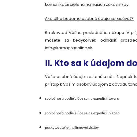
komunikácii cielená na našich zákazníkov.
Ako dlho budeme osobné údaje spracúvať?
6
rokov od Vášho posledného nákupu. V prí
môžete sa kedykoľvek odhlásiť prostre
info@kamagraonline.sk
II. Kto sa k údajom d
Vaše osobné údaje zostanú u nás. Napriek to
prístup k Vašim osobný údajom z dôvodu toh
spoločnosti podieľajúce sa na expedícii tovaru
spoločnosti podieľajúce sa na expedícii platieb
poskytovateľ e-mailingovej služby