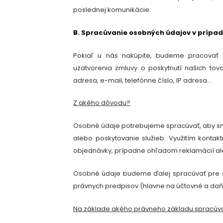
poslednej komunikácie.
B. Spracúvanie osobných údajov v prípa
Pokiaľ u nás nakúpite, budeme pracovať
uzatvorenia zmluvy o poskytnutí našich tova
adresa,
e-mail, telefónne číslo, IP adresa
…
Z akého dôvodu?
Osobné údaje potrebujeme spracúvať, aby sme
alebo poskytovanie služieb
. Využitím konta
objednávky, prípadne ohľadom reklamácií al
Osobné údaje budeme ďalej spracúvať pre s
právnych predpisov (hlavne na účtovné a daň
Na základe akého právneho základu spracú