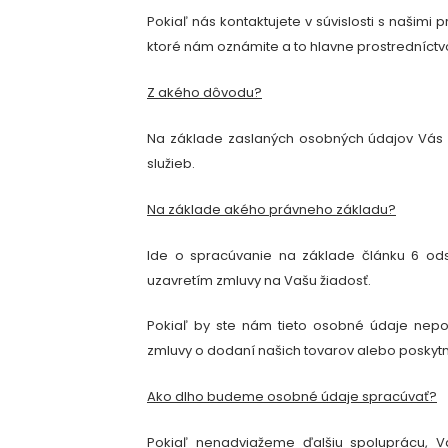
Pokiaľ nás kontaktujete v súvislosti s našim
ktoré nám oznámite a to hlavne prostredníct
Z akého dôvodu?
Na základe zaslaných osobných údajov Vás 
služieb
.
Na základe akého právneho základu?
Ide o spracúvanie na základe článku 6 ods
uzavretím zmluvy na Vašu žiadosť.
Pokiaľ by ste nám tieto osobné údaje nep
zmluvy o dodaní našich tovarov alebo poskytnu
Ako dlho budeme osobné údaje spracúvať?
Pokiaľ nenadviažeme ďalšiu spoluprácu,