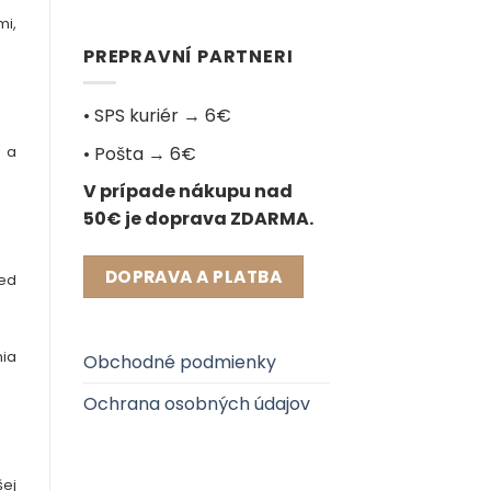
mi,
PREPRAVNÍ PARTNERI
• SPS kuriér → 6€
• Pošta → 6€
u a
V prípade nákupu nad
50€ je doprava ZDARMA.
DOPRAVA A PLATBA
red
nia
Obchodné podmienky
Ochrana osobných údajov
ej