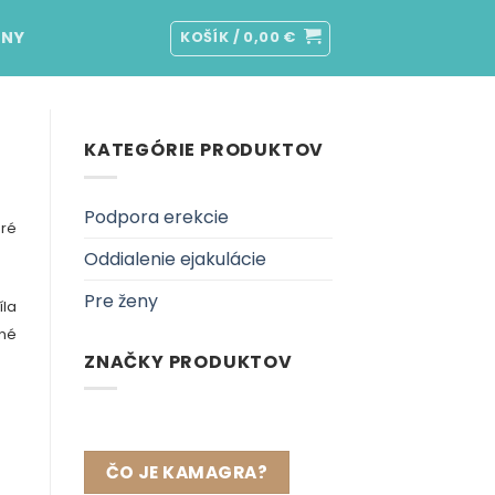
ENY
KOŠÍK /
0,00
€
KATEGÓRIE PRODUKTOV
Podpora erekcie
ré
Oddialenie ejakulácie
Pre ženy
íla
cné
ZNAČKY PRODUKTOV
ČO JE KAMAGRA?