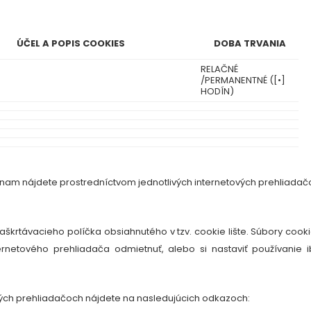
ÚČEL A POPIS COOKIES
DOBA TRVANIA
RELAČNÉ
/PERMANENTNÉ ([
•
]
HODÍN)
oznam nájdete prostredníctvom jednotlivých internetových prehliadač
škrtávacieho políčka obsiahnutého v tzv. cookie lište. Súbory cook
rnetového prehliadača odmietnuť, alebo si nastaviť používanie 
ivých prehliadačoch nájdete na nasledujúcich odkazoch: