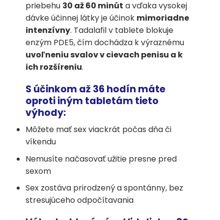
priebehu
30 až 60 minút
a vďaka vysokej
dávke účinnej látky je účinok
mimoriadne
intenzívny
. Tadalafil v tablete blokuje
enzým PDE5, čím dochádza k výraznému
uvoľneniu svalov v cievach penisu a k
ich rozšíreniu
.
S účinkom až 36 hodín máte
oproti iným tabletám tieto
výhody:
Môžete mať sex viackrát počas dňa či
víkendu
Nemusíte načasovať užitie presne pred
sexom
Sex zostáva prirodzený a spontánny, bez
stresujúceho odpočítavania