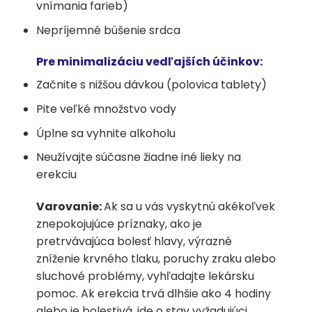
vnímania farieb)
Nepríjemné búšenie srdca
Pre minimalizáciu vedľajších účinkov:
Začnite s nižšou dávkou (polovica tablety)
Pite veľké množstvo vody
Úplne sa vyhnite alkoholu
Neužívajte súčasne žiadne iné lieky na
erekciu
Varovanie:
Ak sa u vás vyskytnú akékoľvek
znepokojujúce príznaky, ako je
pretrvávajúca bolesť hlavy, výrazné
zníženie krvného tlaku, poruchy zraku alebo
sluchové problémy, vyhľadajte lekársku
pomoc. Ak erekcia trvá dlhšie ako 4 hodiny
alebo je bolestivá, ide o stav vyžadujúci