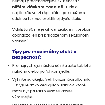
nemajú predchádzajúce skúsenosti s
nižšími dávkami tadalafilu
. Ide o
najsilnejšiu verziu špeciálne pre mužov s
odolnou formou erektilnej dysfunkcie.
Vidalista 80
nie je afrodiziakum
. K erekcii
dochádza len pri prirodzenom sexuálnom
vzrušení.
Tipy pre maximálny efekt a
bezpečnosť:
Pre najrýchlejší nástup účinku užite tabletu
nalačno alebo po ľahkom jedle.
Vyhnite sa akejkoľvek konzumácii alkoholu
– zvyšuje riziko vedľajších účinkov, ktoré
môžu byť pri takto vysokej dávke
výraznejšie.