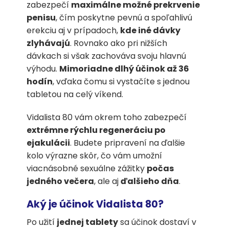
zabezpečí
maximálne možné prekrvenie
penisu
, čím poskytne pevnú a spoľahlivú
erekciu aj v prípadoch,
kde iné dávky
zlyhávajú
. Rovnako ako pri nižších
dávkach si však zachováva svoju hlavnú
výhodu.
Mimoriadne dlhý účinok až 36
hodín
, vďaka čomu si vystačíte s jednou
tabletou na celý víkend.
Vidalista 80 vám okrem toho zabezpečí
extrémne rýchlu regeneráciu po
ejakulácii
. Budete pripravení na ďalšie
kolo výrazne skôr, čo vám umožní
viacnásobné sexuálne zážitky
počas
jedného večera
, ale aj
ďalšieho dňa
.
Aký je účinok Vidalista 80?
Po užití
jednej tablety
sa účinok dostaví v