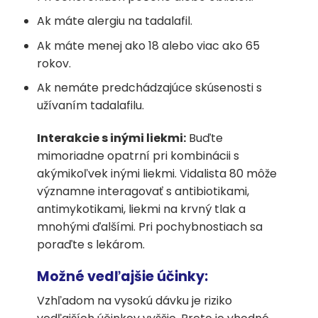
Ak máte alergiu na tadalafil.
Ak máte menej ako 18 alebo viac ako 65
rokov.
Ak nemáte predchádzajúce skúsenosti s
užívaním tadalafilu.
Interakcie s inými liekmi:
Buďte
mimoriadne opatrní pri kombinácii s
akýmikoľvek inými liekmi. Vidalista 80 môže
významne interagovať s antibiotikami,
antimykotikami, liekmi na krvný tlak a
mnohými ďalšími. Pri pochybnostiach sa
poraďte s lekárom.
Možné vedľajšie účinky:
Vzhľadom na vysokú dávku je riziko