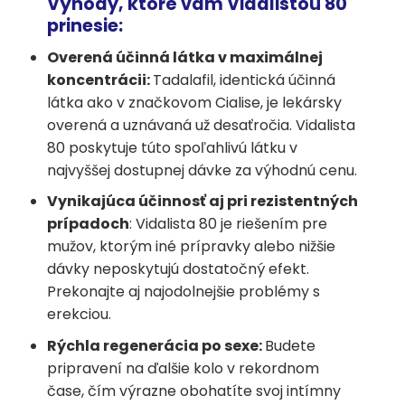
Výhody, ktoré vám Vidalistou 80
prinesie:
Overená účinná látka v maximálnej
koncentrácii:
Tadalafil, identická účinná
látka ako v značkovom Cialise, je lekársky
overená a uznávaná už desaťročia. Vidalista
80 poskytuje túto spoľahlivú látku v
najvyššej dostupnej dávke za výhodnú cenu.
Vynikajúca účinnosť aj pri rezistentných
prípadoch
: Vidalista 80 je riešením pre
mužov, ktorým iné prípravky alebo nižšie
dávky neposkytujú dostatočný efekt.
Prekonajte aj najodolnejšie problémy s
erekciou.
Rýchla regenerácia po sexe:
Budete
pripravení na ďalšie kolo v rekordnom
čase, čím výrazne obohatíte svoj intímny