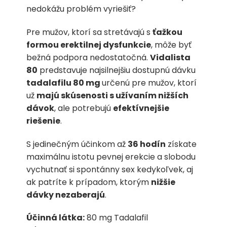
nedokážu problém vyriešiť?
Pre mužov, ktorí sa stretávajú s
ťažkou
formou erektilnej dysfunkcie
, môže byť
bežná podpora nedostatočná.
Vidalista
80
predstavuje najsilnejšiu dostupnú dávku
tadalafilu 80 mg
určenú pre mužov, ktorí
už
majú skúsenosti s užívaním nižších
dávok
, ale potrebujú
efektívnejšie
riešenie
.
S jedinečným účinkom až
36 hodín
získate
maximálnu istotu pevnej erekcie a slobodu
vychutnať si spontánny sex kedykoľvek, aj
ak patríte k prípadom, ktorým
nižšie
dávky nezaberajú
.
Účinná látka:
80 mg Tadalafil