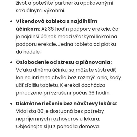
život a potešíte partnerku opakovanými
sexuálnymi výkonmi.
Víkendová tableta s najdlhším
účinkom:
Až 36 hodín podpory erekcie, čo
je najdlhší účinok medzi všetkými liekmi na
podporu erekcie. Jedna tableta od piatku
do nedele.
Oslobodenie od stresu a plánovania:
Vďaka dlhému účinku sa môžete sústrediť
len na intímne chvíle bez rozmýšľania, kedy
užiť ďalšiu tabletu. K erekcii dochádza
prirodzene pri vzrušení počas 36 hodín.
Diskrétne riešenie bez návštevy lekára:
Vidalista 80 je dostupná bez potreby
nepríjemných rozhovorov u lekára.
Objednajte si ju z pohodlia domova.