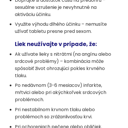
Doprajte si dostatok času na predohru –
sexuálne vzrušenie je nevyhnutné na
aktiváciu účinku.
Využite výhodu dlhého účinku – nemusíte
užívať tabletu presne pred sexom.
Liek neužívajte v prípade, že:
Ak užívate lieky s nitrátmi (na angínu alebo
srdcové problémy) – kombinácia môže
spôsobiť život ohrozujúci pokles krvného
tlaku.
Po nedávnom (3-6 mesiacov) infarkte,
mŕtvici alebo pri akýchkoľvek srdcových
problémoch.
Pri nestabilnom krvnom tlaku alebo
problémoch so zrážanlivosťou krvi.
Pri ochoreniach pečene alebo obličiek.